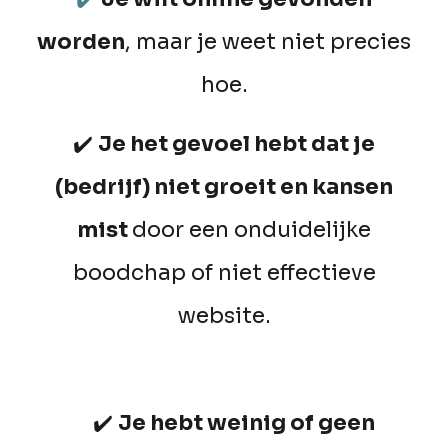
worden
, maar je weet niet precies
hoe.
✔️
J
e het gevoel hebt dat je
(bedrijf) niet groeit en kansen
mist
door
een onduidelijke
boodchap of niet effectieve
website.
✔️
J
e hebt weinig of geen